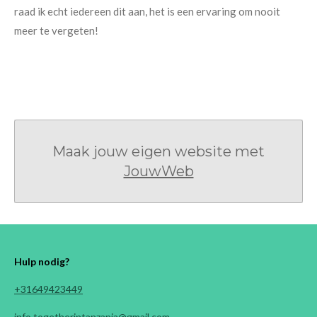
raad ik echt iedereen dit aan, het is een ervaring om nooit
meer te vergeten!
Maak jouw eigen website met
JouwWeb
Hulp nodig?
+31649423449
info.togetherintanzania@gmail.com