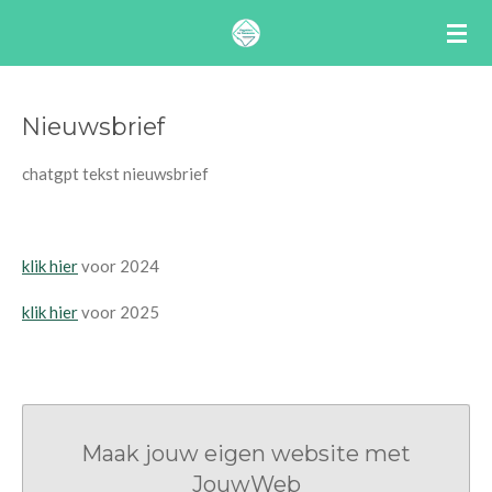
Ga
direct
naar
de
Nieuwsbrief
hoofdinhoud
chatgpt tekst nieuwsbrief
klik hier
voor 2024
klik hier
voor 2025
Maak jouw eigen website met
JouwWeb