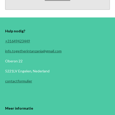
Hulp nodig?
+31649423449
info.togetherintanzania@gmail.com
Oberon 22
5221LV Engelen, Nederland
contactformulier
Meer informatie